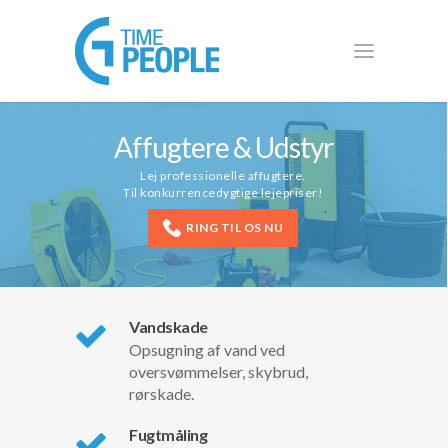
Affugtere & Udstyr
Lej professionelle affugtere.
Til konkurrencedygtige lejepriser!
RING TIL OS NU
Vandskade
Opsugning af vand ved
oversvømmelser, skybrud,
rørskade.
Fugtmåling