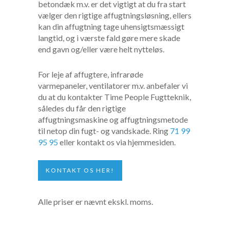
betondæk m.v. er det vigtigt at du fra start
vælger den rigtige affugtningsløsning, ellers
kan din affugtning tage uhensigtsmæssigt
langtid, og i værste fald gøre mere skade
end gavn og/eller være helt nytteløs.
For leje af affugtere, infrarøde
varmepaneler, ventilatorer m.v. anbefaler vi
du at du kontakter Time People Fugtteknik,
således du får den rigtige
affugtningsmaskine og affugtningsmetode
til netop din fugt- og vandskade. Ring
71 99
95 95
eller kontakt os via hjemmesiden.
KONTAKT OS HER!
Alle priser er nævnt ekskl. moms.