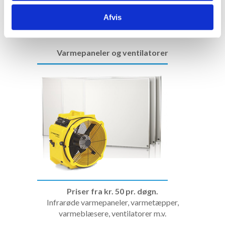
afhænger af affugtningsopgaven, emne, m3,
lokaltemperatur, luftfugtighed (RF) m.v.
Afvis
Varmepaneler og ventilatorer
Priser fra kr. 50 pr. døgn.
Infrarøde varmepaneler, varmetæpper,
varmeblæsere, ventilatorer m.v.