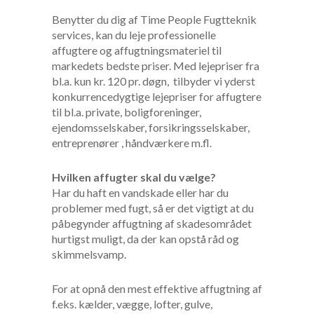
Benytter du dig af Time People Fugtteknik
services, kan du leje professionelle
affugtere og affugtningsmateriel til
markedets bedste priser. Med lejepriser fra
bl.a. kun kr. 120 pr. døgn, tilbyder vi yderst
konkurrencedygtige lejepriser for affugtere
til bl.a. private, boligforeninger,
ejendomsselskaber, forsikringsselskaber,
entreprenører , håndværkere m.fl.
Hvilken affugter skal du vælge?
Har du haft en vandskade eller har du
problemer med fugt, så er det vigtigt at du
påbegynder affugtning af skadesområdet
hurtigst muligt, da der kan opstå råd og
skimmelsvamp.
For at opnå den mest effektive affugtning af
f.eks. kælder, vægge, lofter, gulve,