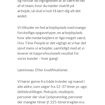
og forstår du vigtigheden af at være en del
af et team, hvor du møder stabilt på
arbejde, så skal vi nok få lært dig alt det
andet.
Vi tilbyder en fed arbejdsplads med mange
forskellige opgavetyper, en arbejdsplads
hvor alle medarbejdere er lige meget værd.
Hos Time People er det vigtigt at vi har det
sjovt mens vi arbejder, samtidigt med at vi
leverer et topprofessionelt resultat for
vores kunder – hver gang!
Lønniveau: Efter kvalifikationer.
Vi hører gerne fra både kvinder og mænd i
alle aldre, som søger fra 12-37 timer pr. uge,
deltidsstillinger, fleksjob, studiejob,
personer der skal i jobprøvning, personer
der mangler timer jf. 225-timersreglen m.v.