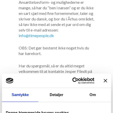
Ansættelsesform- og mulighederne er
mange, så har du “ben i næsen” og er du ikke
en sart sjæl med fine fornemmelser, taler og
skriver du dansk, og bor du i Århus området,
så tøv ikke med at sende et par ord om dig
selv til e-mail adressen:
info@timepeople.dk
OBS: Det gør bestemt ikke noget hvis du
har kørekort.
Har du spørgsmål, så er du altid meget
velkommen til at kontakte Jesper Flindt på
tlf.
71 99 95 95
Samtykke
Detaljer
Om
Denne hjemmeside bruger cookies