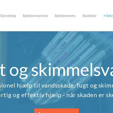
Oprydning
Ejendomsservice
Ejendomsrens
Skadedyr
+ Serv
t og skimmels
sionel hjælp til vandsskade, fugt og ski
rtig og effektiv hjælp - når skaden er sk