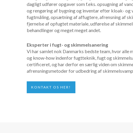
dagligt udfører opgaver som f.eks. opsugning af van
og rengøring af bygning og inventar efter kloak- og 
fugtmåling, opsætning af affugtere, afrensning af 
fjernelse af opfugtet materiale, udførelse af skimmel
behandlinger og meget meget andet.
Eksperter i fugt- og skimmelsanering
Vi har samlet nok Danmarks bedste team, hvor alle m
og know-how indenfor fugtteknik, fugt og skimmels
certificeret, og har derfor en særlig viden om skim
afrensningsmetoder for udbedring af skimmelsvamp
KONTAKT OS HER!