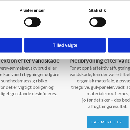
Præferencer
Statistik
Tillad valgte
fektion efter vandskade
Nedbrydning efter van
ersvømmelser, skybrud eller
For at opnå effektiv affugtning
e kan vand i bygninger udgøre
vandskade, kan der være tilfæ
 sundhedsmæssig risiko,
organisk materiale, gipsv
or det er vigtigt boligen og
trægulve, gulvpaneler, vådt is
iget genstande desinficeres.
materiale m.v. fjernes,
jo før det sker – des bed
affugtningsresultat.
LÆS MERE HER!