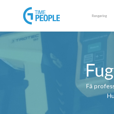
Rengøring
Fug
Få profes
Hu