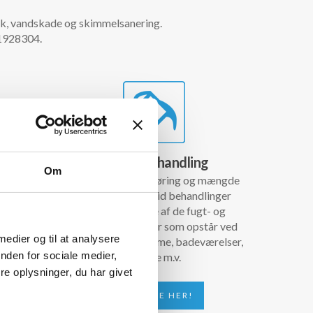
nik, vandskade og skimmelsanering.
51928304.
BioRid behandling
Om
tere og
Med den rette påføring og mængde
e formål
BioRid, kan BioRid behandlinger
tere,
afhjælpe mange af de fugt- og
s bygning
skimmelproblemer som opstår ved
 medier og til at analysere
 skadens
beboelsesejendomme, badeværelser,
nden for sociale medier,
m.v.
kældre m.v.
e oplysninger, du har givet
LÆS MERE HER!