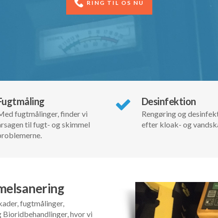
RING TIL OS NU
Fugtmåling
Desinfektion
Med fugtmålinger, finder vi
Rengøring og desinfek
årsagen til fugt- og skimmel
efter kloak- og vandsk
problemerne.
melsanering
ader, fugtmålinger,
 Bioridbehandlinger, hvor vi