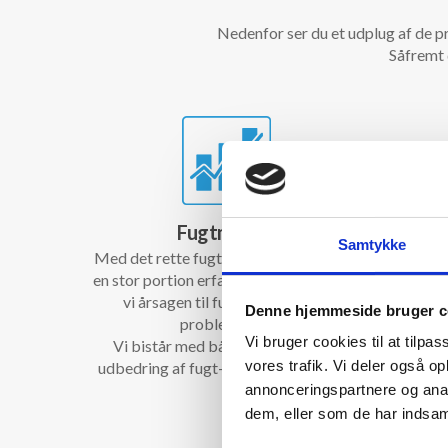
Nedenfor ser du et udplug af de p
Såfremt 
Fugtmåling
Samtykke
Med det rette fugtmålingsudstyr, samt
Vi fjer
en stor portion erfaring og viden, finder
fra kæld
vi årsagen til fugt- og skimmel
Efter 
Denne hjemmeside bruger c
problemerne.
der kval
Vi bruger cookies til at tilpas
Vi bistår med både rådgivning og
hvor det
vores trafik. Vi deler også 
udbedring af fugt- og skimmelskader.
annonceringspartnere og anal
dem, eller som de har indsaml