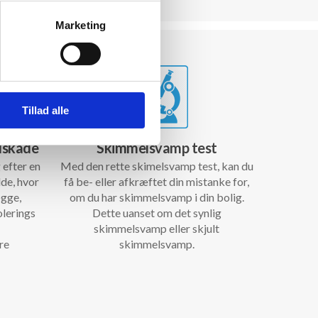
Marketing
Tillad alle
dskade
Skimmelsvamp test
 efter en
Med den rette skimelsvamp test, kan du
lde, hvor
få be- eller afkræftet din mistanke for,
ægge,
om du har skimmelsvamp i din bolig.
olerings
Dette uanset om det synlig
skimmelsvamp eller skjult
re
skimmelsvamp.