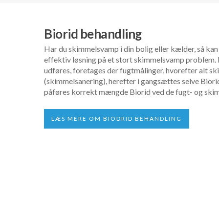
Biorid behandling
Har du skimmelsvamp i din bolig eller kælder, så kan
effektiv løsning på et stort skimmelsvamp problem. 
udføres, foretages der fugtmålinger, hvorefter alt 
(skimmelsanering), herefter i gangsættes selve Biori
påføres korrekt mængde Biorid ved de fugt- og sk
LÆS MERE OM BIODRID BEHANDLING