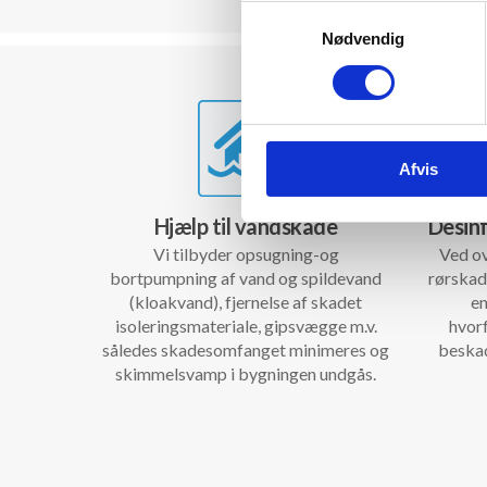
Samtykkevalg
Nødvendig
Afvis
Hjælp til vandskade
Desin
Vi tilbyder opsugning-og
Ved ov
bortpumpning af vand og spildevand
rørskad
(kloakvand), fjernelse af skadet
en
isoleringsmateriale, gipsvægge m.v.
hvorf
således skadesomfanget minimeres og
beskad
skimmelsvamp i bygningen undgås.