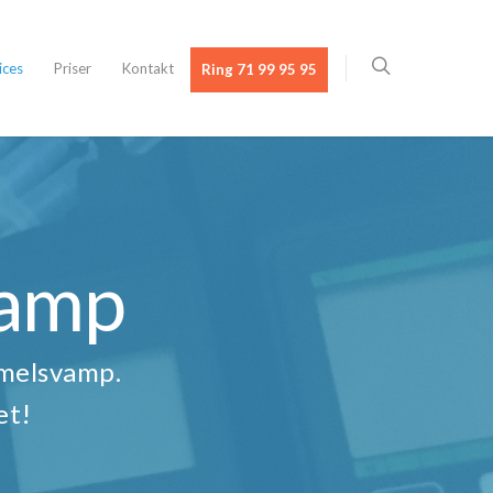
ices
Priser
Kontakt
Ring 71 99 95 95
vamp
mmelsvamp.
et!