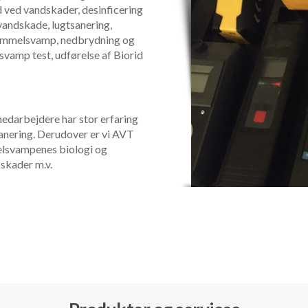
d ved vandskader, desinficering
vandskade, lugtsanering,
skimmelsvamp, nedbrydning og
svamp test, udførelse af Biorid
edarbejdere har stor erfaring
anering. Derudover er vi AVT
melsvampenes biologi og
skader m.v.