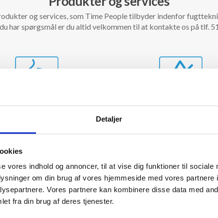
Produkter og services
rodukter og services, som Time People tilbyder indenfor fugttek
du har spørgsmål er du altid velkommen til at kontakte os på tlf. 
Skimmelsanering
Affugtning
Detaljer
ner og afrenser skimmelsvamp
Vi tilbyder udlejning af affug
re, vægge, lofter, bjælker m.v.
opsætning af affugtere til all
endt skimmelsanering, udføres
som f.eks. adsorptionsaffug
ookies
itetssikring og kontrolmålinger,
kondensaffugtere m.fl. sålede
se vores indhold og annoncer, til at vise dig funktioner til sociale
 sikres at, alt skimmelsvamp er
affugtes korrekt, i forhold til
oplysninger om din brug af vores hjemmeside med vores partnere i
fjernet.
omfang, antal kubikmeter 
ysepartnere. Vores partnere kan kombinere disse data med andr
et fra din brug af deres tjenester.
LÆS MERE HER!