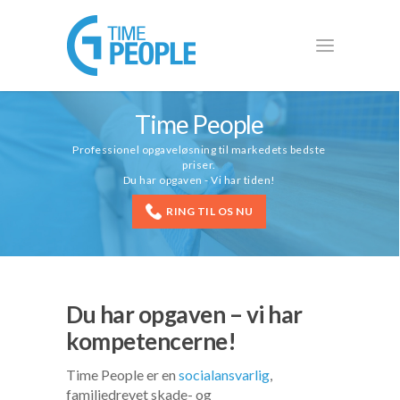
Time People
Professionel opgaveløsning til markedets bedste
priser.
Du har opgaven - Vi har tiden!
RING TIL OS NU
Du har opgaven – vi har
kompetencerne!
Time People er en
socialansvarlig
,
familiedrevet skade- og