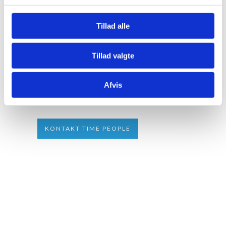
kan du altid være sikker på at Time People
ringer tilbage og vi altid overholder vores
Tillad alle
aftaler.
Kvalitetssikring
Tillad valgte
Vi benytter egenkontrol til kvalitetssikring.
Afvis
Fleksibilitet
Vi er fleksible og går langt for vores kunder.
KONTAKT TIME PEOPLE