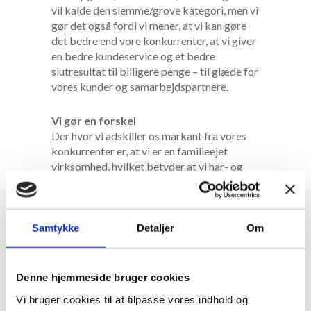
vil kalde den slemme/grove kategori, men vi
gør det også fordi vi mener, at vi kan gøre
det bedre end vore konkurrenter, at vi giver
en bedre kundeservice og et bedre
slutresultat til billigere penge – til glæde for
vores kunder og samarbejdspartnere.
Vi gør en forskel
Der hvor vi adskiller os markant fra vores
konkurrenter er, at vi er en familieejet
virksomhed, hvilket betyder at vi har- og
udviser et stort personlig engagement og
involvering i vores opgaveløsninger, samt at
vi udviser en stor portion empati for vores
kunder, som i mange tilfælde står i en
Samtykke
Detaljer
Om
krisesituation som gør, at de både er
opgivende, frustreret og kede af den
situation som de er havnet i. Vi udviser
Denne hjemmeside bruger cookies
forståelse for deres situation, og giver
Vi bruger cookies til at tilpasse vores indhold og
gennem dialog og samtale kunderne