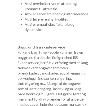
At vi overholder vores aftaler og
kommer til aftalt tid
At vi er serviceminded og informerende
At vi leverer en høj kvalitet
At vi er empatiske, fleksible og
dynamiske
Baggrund fra skadeservice
Folkene bag Time People kommer fra en
baggrund fra det der tidligere hed ISS
Skadeservice, her fik vi erfaring med en lang
række skadeopgaver som f.eks.
brandskader, vandskader, social rengøring,
oprydning, håndværkerrengøring,
slutrengøring m.v. Mange af de opgaver
som vi løste dengang, løser vi også i dag,
bare bedre og billigere. Det gør vi først og
fremmest fordi vi brænder for at arbejde
med opgaver, indenfor det, som mange nok