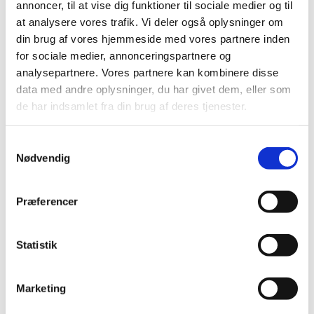
annoncer, til at vise dig funktioner til sociale medier og til
tryghed for, at alt nok skal blive godt igen.
at analysere vores trafik. Vi deler også oplysninger om
din brug af vores hjemmeside med vores partnere inden
Vi taler med vores kunder
for sociale medier, annonceringspartnere og
Som tidligere nævnt
,
spiller samtalen og
analysepartnere. Vores partnere kan kombinere disse
dialogen med vores kunder, pårørende m.v.
en stor betydning for vores kunders
data med andre oplysninger, du har givet dem, eller som
tryghed, derfor er det vigtigt at
de har indsamlet fra din brug af deres tjenester.
medarbejderne altid kan tale roligt, klart og
tydeligt med kunden, hvilket også gør at vi
Samtykkevalg
benytter dansktalende medarbejdere.
Nødvendig
Vi overholder vores aftaler
Du har sikkert selv prøvet det, du har
Præferencer
kontaktet en håndværker der ikke som
aftalt ringer tilbage, eller som ikke kommer
Statistik
til tiden, når du endelig får fat i
håndværkeren har han en masse ”gode”
undskyldninger osv. Det er dårlig
Marketing
kundeservice – og det hader vi! Hos Time
People elsker vi god kundeservice, derfor