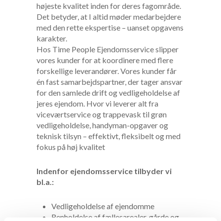
højeste kvalitet inden for deres fagområde.
Det betyder, at I altid møder medarbejdere
med den rette ekspertise – uanset opgavens
karakter.
Hos Time People Ejendomsservice slipper
vores kunder for at koordinere med flere
forskellige leverandører. Vores kunder får
én fast samarbejdspartner, der tager ansvar
for den samlede drift og vedligeholdelse af
jeres ejendom. Hvor vi leverer alt fra
viceværtservice og trappevask til grøn
vedligeholdelse, handyman-opgaver og
teknisk tilsyn – effektivt, fleksibelt og med
fokus på høj kvalitet
Indenfor ejendomsservice tilbyder vi
bl.a.:
Vedligeholdelse af ejendomme
Renholdelse af fællesarealer, gårde og