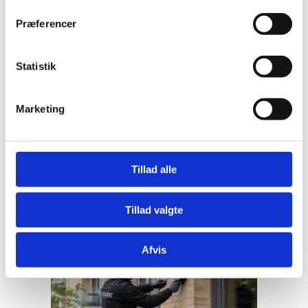
drift og vedligeholdelse af jeres ejendom, er
Præferencer
du altid velkommen til at kontakte os.
Vi tager gerne en uforpligtende dialog om
jeres behov og udarbejder et skræddersyet
Statistik
tilbud.
KONTAKT OS HER!
Marketing
Tillad alle
Tillad valgte
Afvis