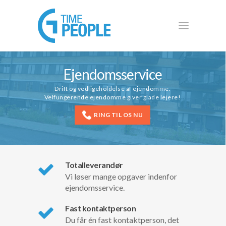
Ejendomsservice
Drift og vedligeholdelse af ejendomme.
Velfungerende ejendomme giver glade lejere!
RING TIL OS NU
Totalleverandør
Vi løser mange opgaver indenfor
ejendomsservice.
Fast kontaktperson
Du får én fast kontaktperson, det