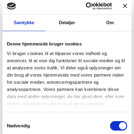
indgange
Ejendomsrens – facaderens, fliserens,
algebekæmpelse
Samtykke
Detaljer
Om
Ejendomsrens – rensning af tagrender
Haveservice – vedligehold af grønne
områder
Haveservice – nulstilling af
Denne hjemmeside bruger cookies
fraflytterhaver
Vi bruger cookies til at tilpasse vores indhold og
Udarbejdelse og opfølgning af årshjul
annoncer, til at vise dig funktioner til sociale medier og til
Snerydning og saltning
at analysere vores trafik. Vi deler også oplysninger om
Afholdelse af flyttesyn (ind/ud)
din brug af vores hjemmeside med vores partnere inden
Affaldshåndtering, tilsyn med
for sociale medier, annonceringspartnere og
affaldsrum og containere.
analysepartnere. Vores partnere kan kombinere disse
Beboerservice, modtage fejlmeldinger
Koordinering med håndværkere
data med andre oplysninger, du har givet dem, eller som
Fleksible serviceaftaler
de har indsamlet fra din brug af deres tjenester.
Kontakt
Samtykkevalg
Ønsker du at høre mere om, hvordan Time
Nødvendig
People Ejendomsservice kan hjælpe med